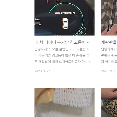
내 차 타이어 공기압 경고등이 뜬다면 번거롭게 카센터 가지 않고 셀프로 아주 쉽게 해결할 수 있다고요?
안녕하세요. 오늘 꿀팁입니다. 오늘은 타
안녕하세요.
이어 공기압 경고등이 떴을 때 손쉬운 셀
란판을 활
프 해결법에 대해 소개해드리고자 하는데
자 하는데요
요. 계절에 따라 기후가 변화하다 보니 차
계란판 그냥
2023. 9. 25.
2023. 9. 21
량 타이어 공기압에 영향을 주게 되는데
란판을 활
요. 그러다 보니 아무래도 타이어 공기압
해보세요. 
경고등이 생각보다 자주 뜨곤 합니다. 혹
하는게 좋잖
시 타이어 경고등이 뜰 때마다 카센터 가
법은 아주 
곤 하시진 않나요? 저도 카센터 가서 무료
가위로 잘라
또는 약간의 비용을 들여서 타이어 공기
기로 겹칠 
압 문제 해결하기도 했는데요. 얼마전에
니다. 위의