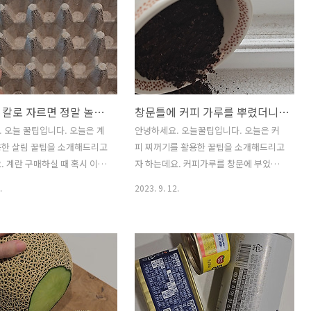
계란판을 칼로 자르면 정말 놀랍도록 실용적으로 쓸 수 있다고요?
창문틀에 커피 가루를 뿌렸더니 진짜 놀라운걸?!
 오늘 꿀팁입니다. 오늘은 계
안녕하세요. 오늘꿀팁입니다. 오늘은 커
용한 살림 꿀팁을 소개해드리고
피 찌꺼기를 활용한 꿀팁을 소개해드리고
. 계란 구매하실 때 혹시 이런
자 하는데요. 커피가루를 창문에 부었더
 버리시나요? 앞으로는 이 계
니 놀라운 효과가 일어난다는 사실 알고
.
2023. 9. 12.
용해서 효과적으로 계란을 보관
계신가요? 이제 계절도 바뀌었고 창문틀
버리기전에 이왕이면 잘 활용
청소할 때가 되었잖아요?! 이 창문틀을 커
아요? 이 계란판 활용하는 방
피가루로 청소할 수 있는데요. 혹시 커피
간단한데요! 계란판을 칼이나
가루로 창문틀 청소해본 적 있으신가요?
주는데요. 어떻게? 똑같은 크
자! 그럼 어떻게 커피 찌꺼기로 창문틀을
수 있게 3등분으로 잘라주면 됩
청소하는지 소개해드리도록 하겠습니다.
 우측 사진처럼 3등분 해서 계
먼저 커피 내려먹고 남은 커피 찌꺼기 있