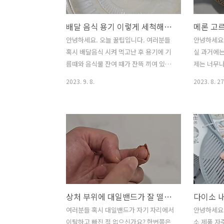
지인에게 이 방법을 전해 듣고 나서 더이
란들을 예쁘
상 카센터에 가지 않게 되었답니다. 그 이
게 활용할지
배달 음식 용기 이렇게 세척해서 재활용 해야겠는걸?
후부터는 너무나 편하게 차량 공기압 관
잘라주는 것
리하고 있어서 여러분들도 꼭 활용해보셨
지겠죠? 이
안녕하세요. 오늘 꿀팁입니다. 여러분들
안녕하세요.
으면 하는 마음에 공유해드리려 합니다.
냉장고에 넣
혹시 배달음식 시켜 먹고난 후 용기에 기
실 과거에는
앞으로는 번거롭게 카센터 가지 마시고
않고 공간 
름때와 음식물 잔여 때가 잔뜩 끼여 있어
제는 너무나
이렇게 해보세요. 요즘 차량에는 트렁크
수 있는데요
서 재활용하기 곤란했던 적 있으신가요?
달고 인기 
2023. 9. 8.
2023. 8. 27
에 이 ..
이 용기를 깨끗하게 세척해야지만 재활용
카페나 디저
이 가능한데요. 약간의 잔여 음식물 때가
니다. 그런
있어도 재활용이 불가능하게 된다고 합니
는 분이 많
다. 그래서 오늘은 아주 쉽게 세척할 수 있
과 관련해
는 방법에 대해 소개해드리고자 합니다.
방법, 끝으
1. 뜨거운 물로 헹궈줍니다. 음식물 찌꺼
드리려 합니
기나 기름때를 불려주기 위해서는 가장
론을 쉽고 
먼저 뜨거운 물로 한번 헹궈줍니다. 그래
고 있는 꿀
야 세척력이 극대화될 수 있으니 가급적
니다. 1. 
상처 부위에 대일밴드가 잘 떨어진다면? 이렇게 해보세요.
뜨거운물로 한번 헹궈주시기 바랍니다. 2.
있는 메론 
베이킹소다와 주방세제를 준비 이제 본격
피 메론에는
여러분들 혹시 대일밴드가 자기 자리에서
안녕하세요
적으로 배달용기를 세척하는 작업을 해볼
양이 있잖아
이탈하고 빠진 적 없으신가요? 한번쯤은
소 제품 자