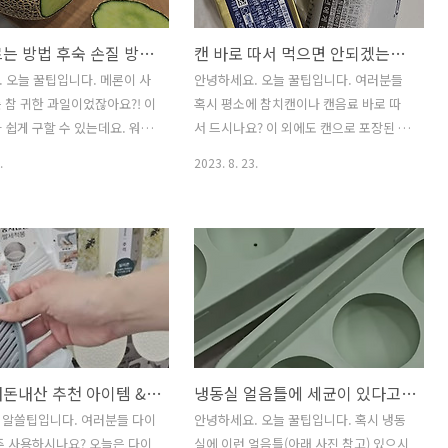
게 착착 넣어주는데요! 어떻
잖아요?! 그 찌꺼기를 하루 정도 신문지에
 대충 감이 오시나요?! 저렇게
잘 펼쳐서 말려주는데요. 다음날 건조된
메론 고르는 방법 후숙 손질 방법 앞으로 메론 이렇게 먹어야겠는걸??
캔 바로 따서 먹으면 안되겠는걸? 참치캔 캔음료 먹을 때 주의사항
만으로도 3층으로 쌓아 겹쳐
커피가루를 창틀 청소에 활용해줄겁니다.
런 식으로 겹쳐주기만 해줘도
먼저 커피가루를 청소하고자 하는 창틀에
 오늘 꿀팁입니다. 메론이 사
안녕하세요. 오늘 꿀팁입니다. 여러분들
을 때 자리 차지를 많이 하지
뿌려주는데요! 그리고는 다 쓴 칫솔을 활
 참 귀한 과일이었잖아요?! 이
혹시 평소에 참치캔이나 캔음료 바로 따
활용도를 훨씬 효율적으로 할
용하여 빡빡 문질러줍니다. 해보시면 아
 쉽게 구할 수 있는데요. 워낙
서 드시나요? 이 외에도 캔으로 포장된 제
. 넓어진만큼 다른 재료들을 ..
시겠지만, 놀랍게도 이 커피가루에 먼지
있는 과일이다 보니 여름철에
품에는 주의해야할 점이 있다고 해서 소
.
2023. 8. 23.
들이 들..
트 가게에서 많이 팔기도 합
개해드릴까 하는데요. 오늘 꿀팁 보시고
데 요즘은 집에서 많이 즐기시
주변에도 많이 공유해주시면 좋을 것 같
다고 해요. 그래서 오늘은 메론
아요. 우리 보통 시원한 캔음료나 참치캔
서 고르는 법이라든지 후숙하는
이런거 자주 마시곤 하잖아요? 그런데 무
로 손질하는 방법까지 소개해
심코 먹었던 이 캔 음료에 발암 가능 물질
다. 무엇보다도 앞으로는 메
이 들어있을 수 있다는 사실 혹시 알고 계
맛있게 드실 수 있도록 제가 알
셨나요? 참치캔이나 통조림, 캔맥주 등 캔
팁들을 다 공유해드리고자 합
으로 포장된 모든 제품이 이에 해당된다
메론 고르는 법 여러분들 혹시 맛
고 하는데요. 이런 캔은 밀봉을 하는 과정
다이소 내돈내산 추천 아이템 & 아쉬웠던 아이템
냉동실 얼음틀에 세균이 있다고요? 지금 당장 세척해야겠는걸?
고르는 법 아시나요? 아시다시
에서 불가피하게 퓨란이라는 물질이 상층
 초록색 바탕에 흰색 그물모
부에 잔존하게 되고 어떤 행위를 했을 때
 알쓸팁입니다. 여러분들 다이
안녕하세요. 오늘 꿀팁입니다. 혹시 냉동
요? 메론을 고르실 때는 이 그
사라지기도 한다고 하니 이번 포스팅 끝
주 사용하시나요? 오늘은 다이
실에 이런 얼음틀(아래 사진 참고) 있으시