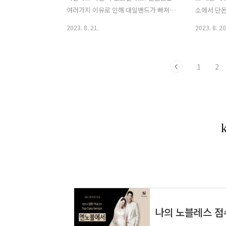
텐데요. 먼저 베이킹소다 2~3스푼 정도
물모양과 
여러가지 이유로 인해 대일밴드가 빠져버
소에서 단돈
넣어줍니다. 그리고 주방세제도 반펌프나
최대한 외관
린 경험 한번쯤 있으실텐데요. 상처가 너
비 아이템을
2023. 8. 21.
2023. 8. 20
..
무 아픈데 대일밴드가 제대로 고정되지
가 써보고 
않고 자꾸 움직이거나 빠져버리면 참 불
쉬웠던 제
편하잖아요? 그래서 오늘은 이 대일밴드
어떤 제품은
1
2
를 쫀존하게 부착할 수 있는 방법을 소개
족스럽게 쓰
해드리고자 합니다. 1. 대일밴드 확실히
싼게 비지떡
고정하는 방법 보통 대일밴드를 부착하게
요! 그래서
되면 공간이 생기다 보니 이물질이 들어
인 의견을 
가게 되는데요. 간혹 물이나 땀으로 인해
시면 감사하
빠지기도 하잖아요? 이럴때는 아래의 방
이템 3가지
법으로 꼭 해보시기 바랍니다. 개인적으
았던 제품은
로 너무 잘 이용하고 있는 방법입니다. 먼
봉입니다. 
저 가위를 준비해줍니다. 상처부위를 감
귀금속 등이
싸는 패드 옆 좌우를 가위질해줄건데요.
있잖아요? 
왼쪽 사진과 같이 세로로 양쪽 다 일자로
면 깔끔하게
잘라줍니다...
에 ..